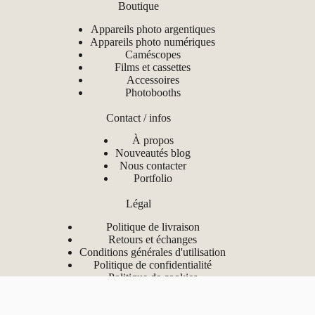
Boutique
Appareils photo argentiques
Appareils photo numériques
Caméscopes
Films et cassettes
Accessoires
Photobooths
Contact / infos
À propos
Nouveautés blog
Nous contacter
Portfolio
Légal
Politique de livraison
Retours et échanges
Conditions générales d'utilisation
Politique de confidentialité
Politique de cookies
Mentions légales
Nous utilisons des cookies pour nous assurer que nous vous offrons la
Copyright © 2026 - Analog Gwerz
meilleure expérience possible sur notre site.